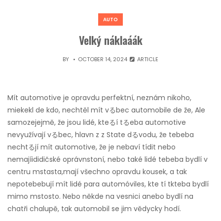
AUTO
Velký náklaáák
BY
OCTOBER 14, 2024
ARTICLE
Mít automotive je opravdu perfektní, neznám nikoho,
miekekl de kdo, nechtěl mít vるbec automobile de že, Ale
samozejejmě, že jsou lidé, kteるí tるeba automotive
nevyužívají vるbec, hlavn z z State dるvodu, že tebeba
nechtるjí mít automotive, že je nebaví tídit nebo
nemajíididičské oprávnstoní, nebo také lidé tebeba bydlí v
centru mstasta,mají všechno opravdu kousek, a tak
nepotebebují mít lidé para automóviles, kte tí tkteba bydlí
mimo mstosto. Nebo někde na vesnici anebo bydlí na
chatři chalupě, tak automobil se jim vědycky hodí.