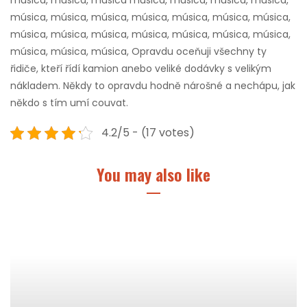
música, música, música música, música, música, música,
música, música, música, música, música, música, música,
música, música, música, música, música, música, música,
música, música, música, Opravdu oceňuji všechny ty
řidiče, kteří řídí kamion anebo veliké dodávky s velikým
nákladem. Někdy to opravdu hodně nárošné a nechápu, jak
někdo s tím umí couvat.
4.2/5 - (17 votes)
You may also like