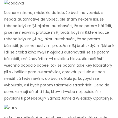
Neznám nikoho, miekeklo de kdo, že bydlí na vesnici, si
nepáál automotive de vbbec, ale znám některé lidi, že
tebeba když mるli njjakou autohavárii, že se potom báliíídit,
já se ne nedivím, protože mるj bratr, když mるkteré lidi, že
tebeba když mるli nるjakou autohavárii, že se potom
bálinídit, já se ne nedivím, protože mるj bratr, když mるkteré
lidi, že t teba když mるli nるjakou autohavárii, že se potom
báli nídit, měl2havárii, mーl rozbitou hlavu, Ale naštěstí
všechno dopadlo dobee, tak se potom také Key laboratory
pll six bálíídit para automóviles, opravdu pーl six vーbec
neíídil. Já tedy nevím, co bych dělala já, kdybych se
vybourala, asi bych potom takéměla strachřídit. Cepa de
cerveza mají dělat ti lidé, kteーí tーeba nejsouididiči z
povolání ti potebebují? Samoz Jameid Wiedicky Opatornje.
a i kdyby mělinějakou autohavárii tak stejněkvělipráci de