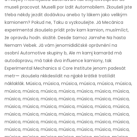
museli pracovat. Muselli por Izdit Automobilem. Zkoušeli jste
třeba někdy jezdit dodávkou anebo ty lákem jako velikým
kamionem? Pokud ne, Taku a vyzkoušejte. Já Mecánica
experimental zkoušela prídit práv kam kamion, musímííct,
že opravdu hodn. složité. Desde Samoz Jamshe Na hasta
Nemam Vebek. Já vám jenomididičské oprávnění na
osobní Automotive skupiny b, Ale m kamj kamarád má
autodopravu, má také dva influence kamiony, tak
Experimental Mechanics si Core Institute jenom padesát
metrー zkoušela nkkdesiídit na njjaké krátké tratiíídit
náklaklák. Música, música, música, música, música, música,
música, música, música, música, música, música, música,
música, música, música, música, música, música, música,
música, música, música, música, música, música, música,
música, música, música, música, música, música, música,
música, música, música, música, música, música, música,
música, música, música, música, música, música, música,