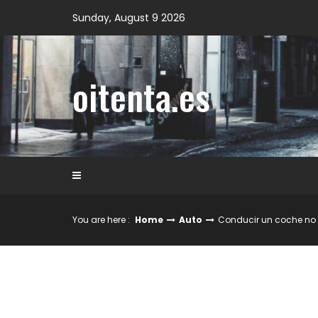
Skip
Sunday, August 9 2026
to
content
oitenta.es
You are here :
Home
Auto
Conducir un coche no 