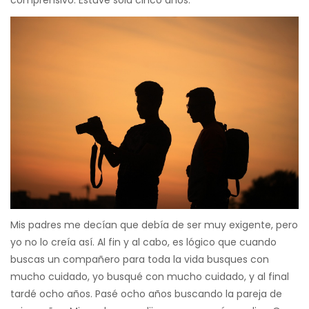
comprensivo. Estuve sola cinco años.
Mis padres me decían que debía de ser muy exigente, pero
yo no lo creía así. Al fin y al cabo, es lógico que cuando
buscas un compañero para toda la vida busques con
mucho cuidado, yo busqué con mucho cuidado, y al final
tardé ocho años. Pasé ocho años buscando la pareja de