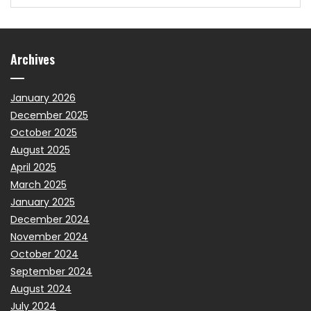
Archives
January 2026
December 2025
October 2025
August 2025
April 2025
March 2025
January 2025
December 2024
November 2024
October 2024
September 2024
August 2024
July 2024