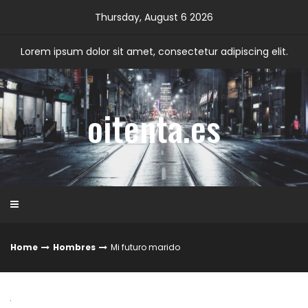
Skip
Thursday, August 6 2026
to
content
Lorem ipsum dolor sit amet, consectetur adipiscing elit.
oitenta.es
Home
Hombres
Mi futuro marido