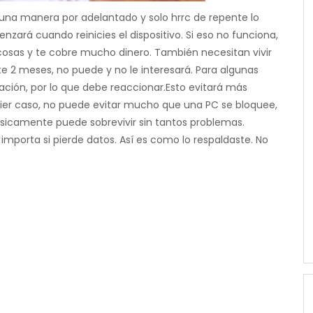
una manera por adelantado y solo hrrc de repente lo
nzará cuando reinicies el dispositivo. Si eso no funciona,
cosas y te cobre mucho dinero. También necesitan vivir
e 2 meses, no puede y no le interesará. Para algunas
pación, por lo que debe reaccionar.Esto evitará más
ier caso, no puede evitar mucho que una PC se bloquee,
ásicamente puede sobrevivir sin tantos problemas.
importa si pierde datos. Así es como lo respaldaste. No