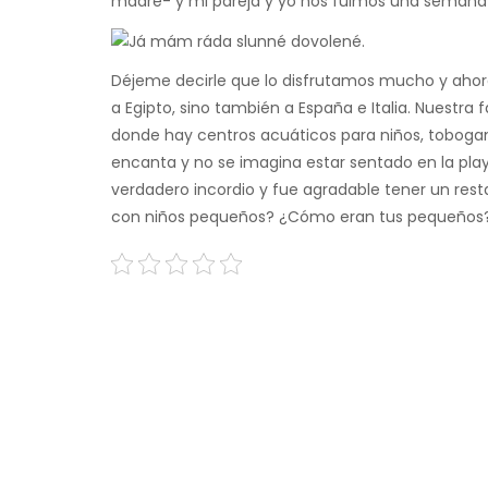
madre- y mi pareja y yo nos fuimos una semana 
Déjeme decirle que lo disfrutamos mucho y ahora 
a Egipto, sino también a España e Italia. Nuestra f
donde hay centros acuáticos para niños, tobogane
encanta y no se imagina estar sentado en la pla
verdadero incordio y fue agradable tener un res
con niños pequeños? ¿Cómo eran tus pequeños?