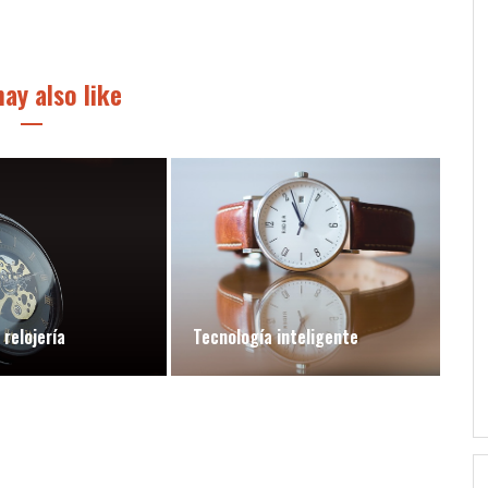
ay also like
relojería
Tecnología inteligente