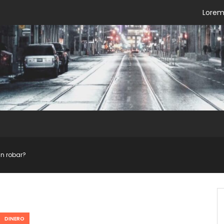
Lorem 
in robar?
DINERO