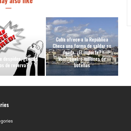
ay also like
Cuba ofrece a la República
Checa una forma de saldar su
deuda. ¿El importe?
e despidos, ¿tienes
Veinticuatro millones de
os de reserva?
botellas
ries
gories