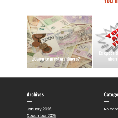
You m
Es época d
¿Quién te prestará dinero?
ahorr
Archives
Catego
January 2026
No cate
December 2025